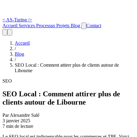
<
AS-Turing
/>
Accueil
Services
Processus
Projets
Blog
Contact
Accueil
/
Blog
/
SEO Local : Comment attirer plus de clients autour de
Libourne
SEO
SEO Local : Comment attirer plus de
clients autour de Libourne
Par Alexandre Salé
3 janvier 2025
7 min de lecture
Le SEO local est indispensable pour les commerces et TPE. Voici