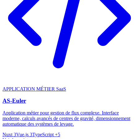
APPLICATION MÉTIER SaaS
AS-Euler
Application métier pour gestion de flux complexe. Interface
moderne, calculs avancés de centres de gravité, dimensionnement
automatique des systèmes de levage.
Nuxt 3
Vue.js 3
TypeScript
+5