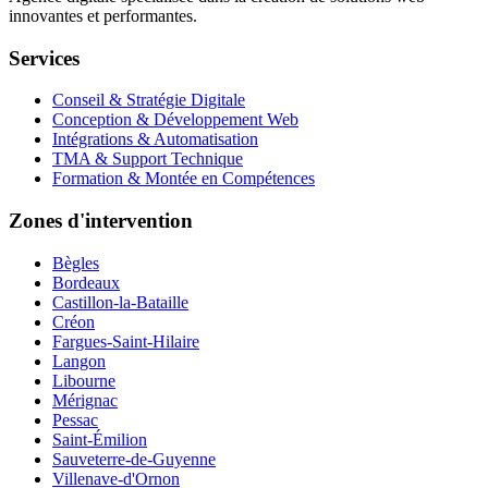
innovantes et performantes.
Services
Conseil & Stratégie Digitale
Conception & Développement Web
Intégrations & Automatisation
TMA & Support Technique
Formation & Montée en Compétences
Zones d'intervention
Bègles
Bordeaux
Castillon-la-Bataille
Créon
Fargues-Saint-Hilaire
Langon
Libourne
Mérignac
Pessac
Saint-Émilion
Sauveterre-de-Guyenne
Villenave-d'Ornon