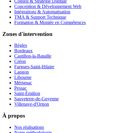
Conseil & Stratégie Digitale
Conception & Développement Web
Intégrations & Automatisation
TMA & Support Technique
Formation & Montée en Compétences
Zones d'intervention
Bègles
Bordeaux
Castillon-la-Bataille
Créon
Fargues-Saint-Hilaire
Langon
Libourne
Mérignac
Pessac
Saint-Émilion
Sauveterre-de-Guyenne
Villenave-d'Ornon
À propos
Nos réalisations
Notre méthodologie