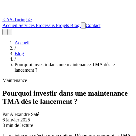
<
AS-Turing
/>
Accueil
Services
Processus
Projets
Blog
Contact
Accueil
/
Blog
/
Pourquoi investir dans une maintenance TMA dès le
lancement ?
Maintenance
Pourquoi investir dans une maintenance
TMA dès le lancement ?
Par Alexandre Salé
6 janvier 2025
8 min de lecture
La maintenance n’est pas une option. Découvrez pourquoi la TMA